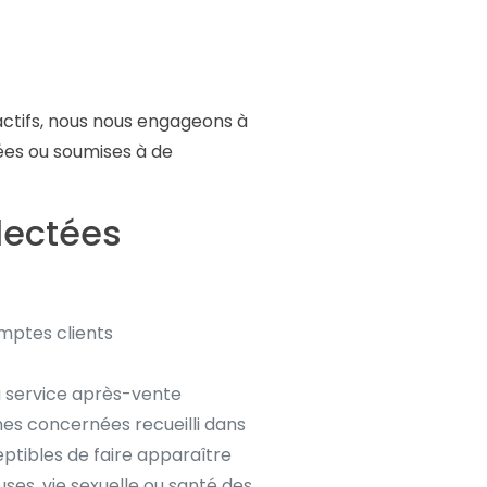
’actifs, nous nous engageons à
rées ou soumises à de
llectées
omptes clients
 du service après-vente
nes concernées recueilli dans
eptibles de faire apparaître
uses, vie sexuelle ou santé des