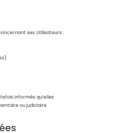
concernant ses Utilisateurs :
es)
efois informés qu’elles
entaire ou judiciaire
nées