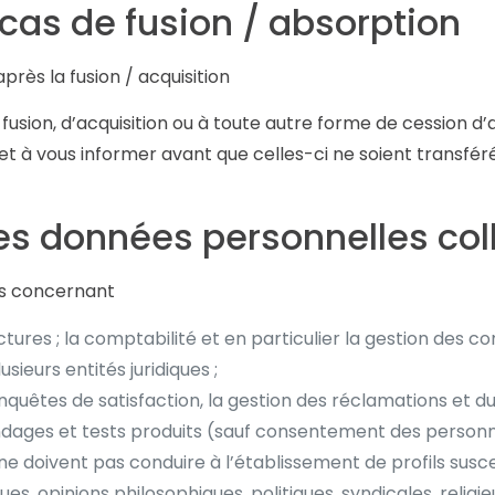
 cas de fusion / absorption
près la fusion / acquisition
fusion, d’acquisition ou à toute autre forme de cession d
 et à vous informer avant que celles-ci ne soient transfé
 des données personnelles co
nts concernant
actures ; la comptabilité et en particulier la gestion des c
sieurs entités juridiques ;
 d’enquêtes de satisfaction, la gestion des réclamations et
sondages et tests produits (sauf consentement des person
s ne doivent pas conduire à l’établissement de profils susc
es, opinions philosophiques, politiques, syndicales, religie