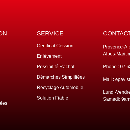
ON
SERVICE
CONTAC
Certificat Cession
Provence-Al
Alpes-Mariti
Enlèvement
Possibilité Rachat
Phone :
07 6
Démarches Simplifiées
Mail :
epavis
Recyclage Automobile
Lundi-Vendre
Solution Fiable
Samedi:
9am
ales